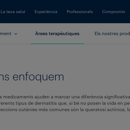
La teva salut
Experiència
Professionals
Compromís
ament
Àrees terapèutiques
Els nostres pro
ens enfoquem
es medicaments ajuden a marcar una diferència significativa
rents tipus de dermatitis que, si bé no posen la vida en peri
afeccions cutànies més comunes són la queratosi actínica, la 