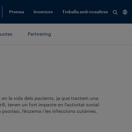
Cerca 
Premsa
Inversors
Treballa amb nosaltres
Veure
tots
ductes
Partnering
els
result
 en la vida dels pacients, ja que tractem una
ll, tenen un fort impacte en l’activitat social
psoriasi, l’èczema i les infeccions cutànies.