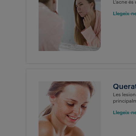
L’acne és 
Llegeix-
Querat
Les lesion
principalm
Llegeix-