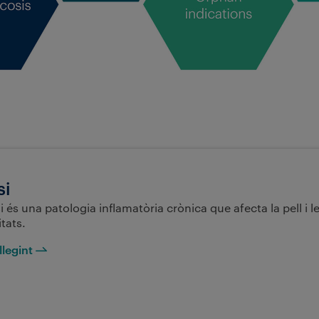
si
i és una patologia inflamatòria crònica que afecta la pell i l
tats.
llegint