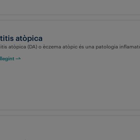
itis atòpica
tis atòpica (DA) o èczema atòpic és una patologia inflamatò
llegint