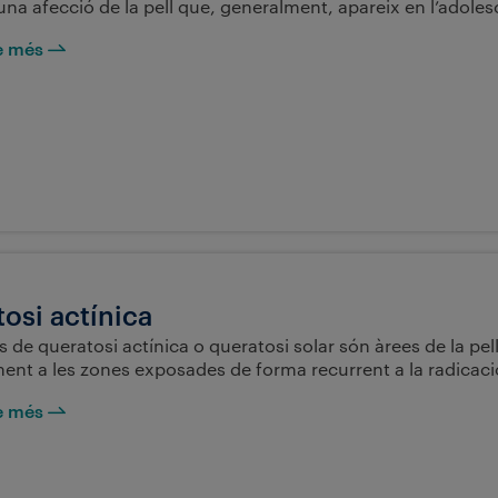
una afecció de la pell que, generalment, apareix en l’adoles
ne més
osi actínica
s de queratosi actínica o queratosi solar són àrees de la pe
ent a les zones exposades de forma recurrent a la radicació
ne més