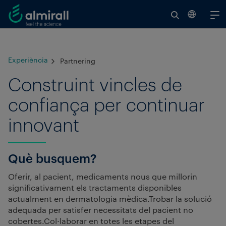
Ce
V
to
Experiència
Partnering
el
re
Construint vincles de
confiança per continuar
innovant
Què busquem?
Oferir, al pacient, medicaments nous que millorin
significativament els tractaments disponibles
actualment en dermatologia mèdica.Trobar la solució
adequada per satisfer necessitats del pacient no
cobertes.Col·laborar en totes les etapes del