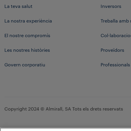
La teva salut
Inversors
La nostra experiència
Treballa amb 
El nostre compromís
Col·laboracio
Les nostres històries
Proveïdors
Govern corporatiu
Professionals
Copyright 2024 © Almirall, SA Tots els drets reservats