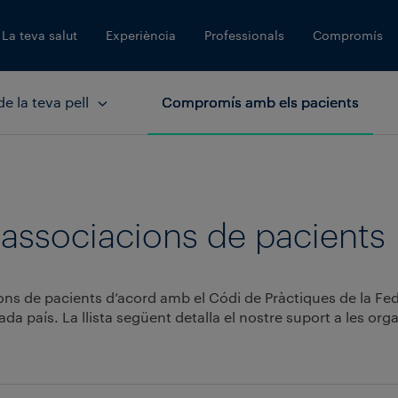
La teva salut
Experiència
Professionals
Compromís
e la teva pell
Compromís amb els pacients
ssociacions de pacients
cions de pacients d’acord amb el Códi de Pràctiques de la F
da país. La llista següent detalla el nostre suport a les org