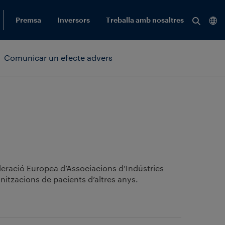
Cerca 
Premsa
Inversors
Treballa amb nosaltres
Veure
tots
Comunicar un efecte advers
els
result
ederació Europea d’Associacions d’Indústries
anitzacions de pacients d’altres anys.