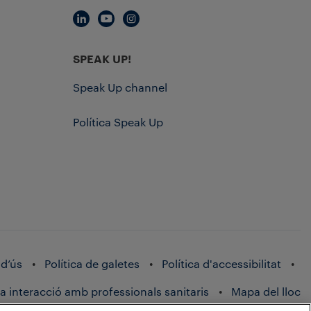
SPEAK UP!
Speak Up channel
Política Speak Up
d’ús
Política de galetes
Política d'accessibilitat
 la interacció amb professionals sanitaris
Mapa del lloc