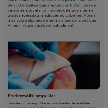
de 800 malalties que afecten uns 6,8 milions de
persones a tot el món, moltes dels quals tenen
grans necessitats mèdiques no cobertes. Aprèn
més sobre algunes de les malalties de la pell que
Almirall està investigant actualment.
Epidermòlisi ampul·lar
L’epidermòlisi ampul·lar és una família de malalties
minoritàries de la pell que provoquen fragilitat cutània i