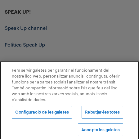
SPEAK UP!
Speak Up channel
Política Speak Up
Fem servir galetes per garantir el funcionament del
Copyright 2024 © Almirall, SA Tots els drets reservats
nostre lloc web, personalitzar anuncis i continguts, oferir
funcions per a xarxes socials i analitzar el nostre trànsit.
Política de privadesa
Termes d’ús
També compartim informació sobre l'ús que feu del lloc
web amb les nostres xarxes socials, anuncis i socis
Política de galetes
Política d'accessibilitat
d'anàlisi de dades.
Política de privacitat en la interacció amb
Configuració de les galetes
Rebutjar-les totes
professionals sanitaris
Mapa del lloc
Accepta les galetes