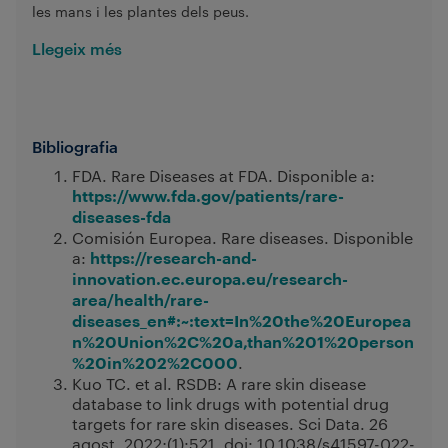
les mans i les plantes dels peus.
Llegeix més
Bibliografia
FDA. Rare Diseases at FDA. Disponible a:
https://www.fda.gov/patients/rare-
diseases-fda
Comisión Europea. Rare diseases. Disponible
a:
https://research-and-
innovation.ec.europa.eu/research-
area/health/rare-
diseases_en#:~:text=In%20the%20Europea
n%20Union%2C%20a,than%201%20person
.
%20in%202%2C000
Kuo TC. et al. RSDB: A rare skin disease
database to link drugs with potential drug
targets for rare skin diseases. Sci Data. 26
agost, 2022;(1):521. doi: 10.1038/s41597-022-